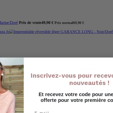
arine/Doré
Prix de vente
49,90 €
Prix normal
69,90 €
ir/Doré • DÉSTOCKAGE sur Taille XL
Prix de vente
54,90 €
Prix n
Inscrivez-vous pour recevo
nouveautés !
Et recevez votre code pour u
offerte pour votre première
Email