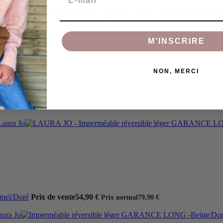
aki/Doré (DÉSTOCKAGE sur Taille XL et 4XL)
Prix de vente
A par
M’INSCRIRE
NON, MERCI
oir/Doré
Prix de vente
49,90 €
Prix normal
69,90 €
mel/Doré
Prix de vente
54,90 €
Prix normal
79,90 €