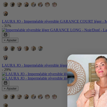
Couleur:
Couleur
LAURA JO - Imperméable réversible GARANCE COURT léger - M
- 31%
+ Ajouter
Couleurs:
Couleur
LAURA JO - Imperméable réversible léger GARANCE LONG - No
- 29%
+ Ajouter
Couleur:
Couleur