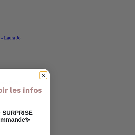
ormal
79,90 €
ir les infos
ne SURPRISE
 commande✨