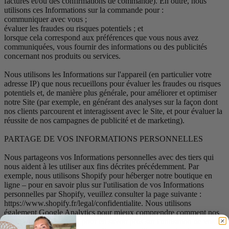
factures et/ou des confirmations de commande). En outre, nous
utilisons ces Informations sur la commande pour :
communiquer avec vous ;
évaluer les fraudes ou risques potentiels ; et
lorsque cela correspond aux préférences que vous nous avez
communiquées, vous fournir des informations ou des publicités
concernant nos produits ou services.
Nous utilisons les Informations sur l'appareil (en particulier votre
adresse IP) que nous recueillons pour évaluer les fraudes ou risques
potentiels et, de manière plus générale, pour améliorer et optimiser
notre Site (par exemple, en générant des analyses sur la façon dont
nos clients parcourent et interagissent avec le Site, et pour évaluer la
réussite de nos campagnes de publicité et de marketing).
PARTAGE DE VOS INFORMATIONS PERSONNELLES
Nous partageons vos Informations personnelles avec des tiers qui
nous aident à les utiliser aux fins décrites précédemment. Par
exemple, nous utilisons Shopify pour héberger notre boutique en
ligne – pour en savoir plus sur l'utilisation de vos Informations
personnelles par Shopify, veuillez consulter la page suivante :
https://www.shopify.fr/legal/confidentialite. Nous utilisons
également Google Analytics pour mieux comprendre comment nos
clients utilisent le Site – pour en savoir plus sur l'utilisation de vos