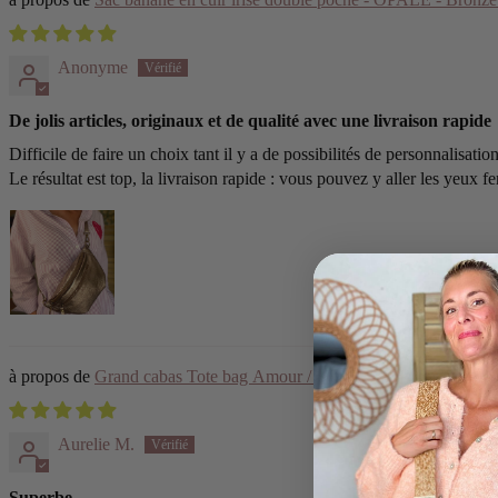
Anonyme
De jolis articles, originaux et de qualité avec une livraison rapide
Difficile de faire un choix tant il y a de possibilités de personnalisati
Le résultat est top, la livraison rapide : vous pouvez y aller les yeux f
Grand cabas Tote bag Amour / Soleil ELSY
Aurelie M.
Superbe