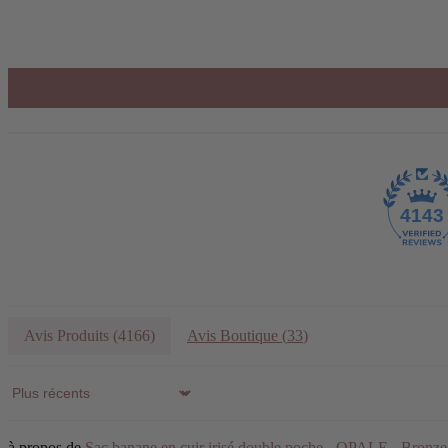
4143
Avis Produits (
4166
)
Avis Boutique (
33
)
Sort by
Sac banane en cuir irisé double poche - OPALE - Bronze 