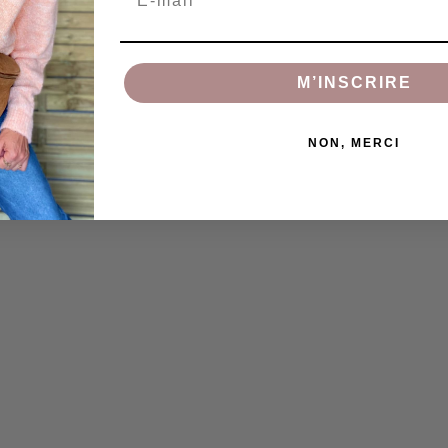
M’INSCRIRE
NON, MERCI