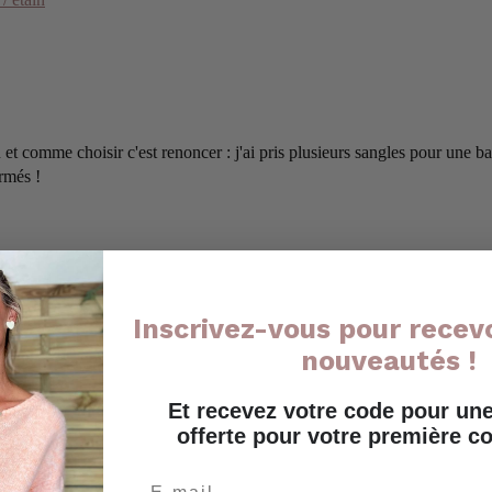
on et comme choisir c'est renoncer : j'ai pris plusieurs sangles pour une b
ermés !
Inscrivez-vous pour recevo
nouveautés !
Et recevez votre code pour u
offerte pour votre première
Email