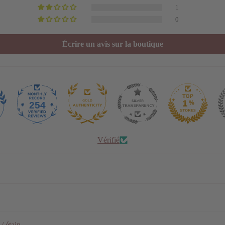
1
0
Écrire un avis sur la boutique
254
Vérifié
/ étain