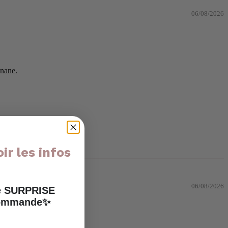
06/08/2026
anane.
ir les infos
06/08/2026
ne SURPRISE
 commande✨