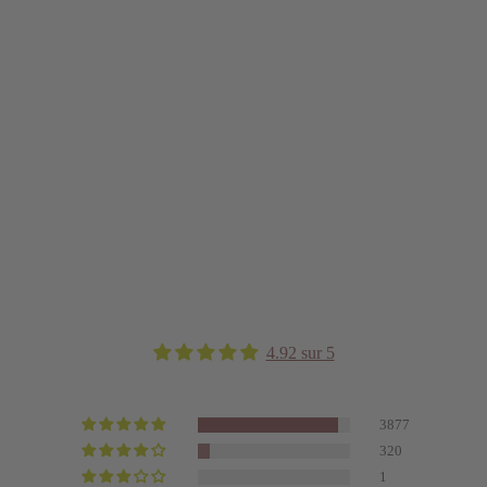
4.92 sur 5
3877
320
1