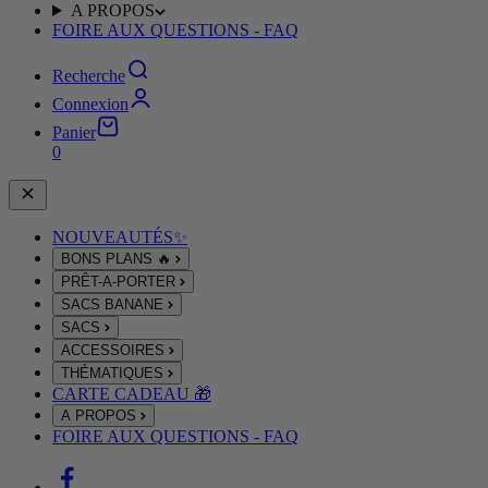
A PROPOS
FOIRE AUX QUESTIONS - FAQ
Recherche
Connexion
Panier
0
NOUVEAUTÉS✨
BONS PLANS 🔥
PRÊT-A-PORTER
SACS BANANE
SACS
ACCESSOIRES
THÉMATIQUES
CARTE CADEAU 🎁
A PROPOS
FOIRE AUX QUESTIONS - FAQ