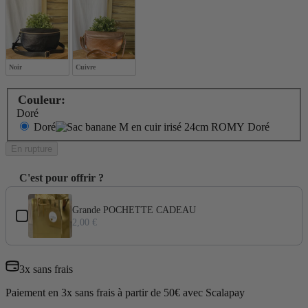
Noir
Cuivre
Couleur:
Doré
Doré
En rupture
C'est pour offrir ?
Use the Previous and Next buttons to navigate through product add-ons
Grande POCHETTE CADEAU
2,00 €
3x sans frais
Paiement en 3x sans frais à partir de 50€ avec Scalapay