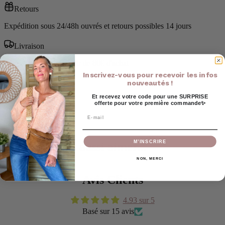
Retours
Expédition sous 24/48h ouvrés et retours possibles 14 jours
Livraison
Livraison offerte à partir de 80€ d'achat
Inscrivez-vous pour recevoir les infos
nouveautés !
Livraison
Et recevez votre code pour une SURPRISE
offerte pour votre première commande✨
Email
Retour
M’INSCRIRE
Vous pourriez aussi aimer...
NON, MERCI
Avis Clients
4.93 sur 5
Basé sur 15 avis