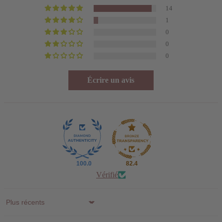
14
1
0
0
0
Écrire un avis
100.0
82.4
Vérifié
Sort by