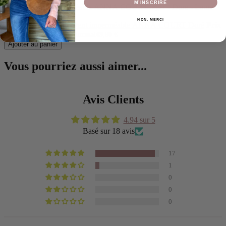
M’INSCRIRE
NON, MERCI
LAURA JO - Coupe vent imperméable ANNA COURT Doré
Prix
de vente
36,90 €
Prix normal
49,90 €
Ajouter au panier
Vous pourriez aussi aimer...
Avis Clients
4.94 sur 5
Basé sur 18 avis
17
1
0
0
0