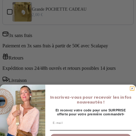
Use the Previous and Next buttons to navigate through product add-ons
Grande POCHETTE CADEAU
2,00 €
3x sans frais
Paiement en 3x sans frais à partir de 50€ avec Scalapay
Retours
Expédition sous 24/48h ouvrés et retours possibles 14 jours
Livraison
Livraison offerte à partir de 80€ d'achat
Inscrivez-vous pour recevoir les infos
nouveautés !
Livraison
Et recevez votre code pour une SURPRISE
offerte pour votre première commande✨
Email
Retour
Ajouter au panier