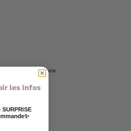
oisissez votre taille habituelle.
ir les infos
ne SURPRISE
 commande✨
air libre)