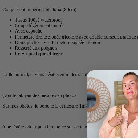
Coupe-vent imperméable long (80cm)
Tissus 100% waterproof
Coupe légèrement cintrée
Avec capuche
Fermeture droite zippée tricolore avec double curseur, pratique p
Deux poches avec fermeture zippée tricolore
Resserré aux poignets
Le + : pratique et léger
Taille normal
, s
i vous hésitez entre deux tailles : pour un porté plus aj
(voir le tableau des mesures en photo)
Sur mes photos, je porte le L et mesure 1m75 pour une taille 40 en ha
(une légère odeur peut être notée sur certains articles, pas de panique, i