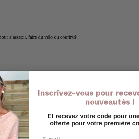
our s’asseoir, faire du vélo ou courir
😄
usté, choisissez la taille en dessous. Pour un porté légèrement oversize, ch
Inscrivez-vous pour recevo
nouveautés !
ut
Et recevez votre code pour u
offerte pour votre première
l s’agit de l’imperméabilisant, celle-ci s’en va après quelques heures à l’
Email