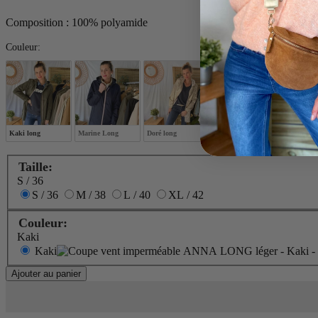
Composition : 100% polyamide
Couleur:
Couleur:
Kaki long
Marine Long
Doré long
Doré court
Marine cou
Taille:
S / 36
S / 36
M / 38
L / 40
XL / 42
Couleur:
Kaki
Kaki
Ajouter au panier