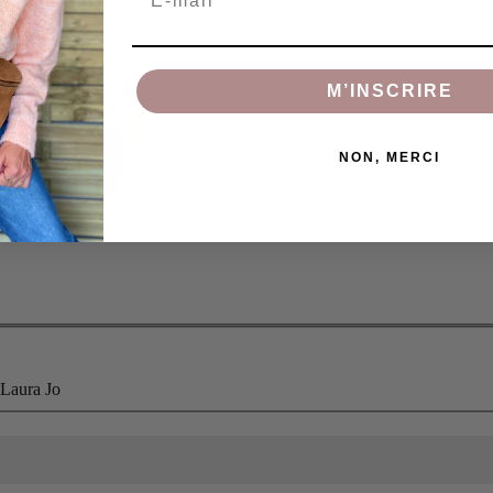
M’INSCRIRE
NON, MERCI
rt
Kaki court