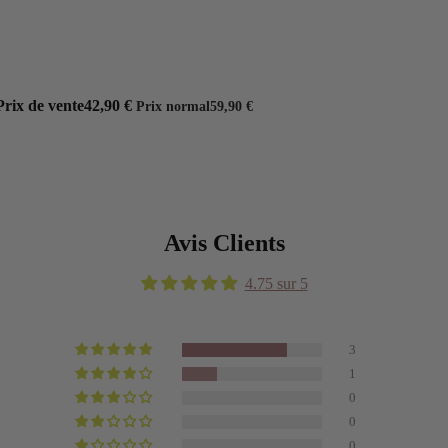
Prix de vente
42,90 €
Prix normal
59,90 €
Avis Clients
4.75 sur 5
3
1
0
0
0