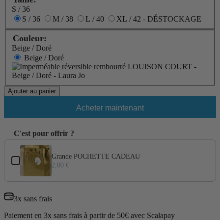
S / 36
S / 36
M / 38
L / 40
XL / 42 - DÉSTOCKAGE
Couleur:
Beige / Doré
Beige / Doré
Ajouter au panier
Acheter maintenant
C'est pour offrir ?
Use the Previous and Next buttons to navigate through product add-ons
Grande POCHETTE CADEAU
2,00 €
3x sans frais
Paiement en 3x sans frais à partir de 50€ avec Scalapay