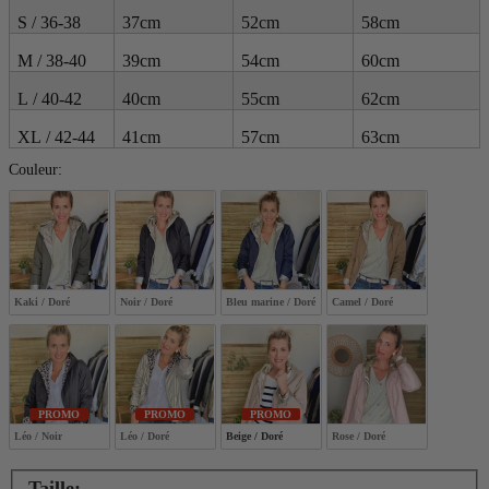
S / 36-38
37cm
52cm
58cm
M / 38-40
39cm
54cm
60cm
L / 40-42
40cm
55cm
62cm
XL / 42-44
41cm
57cm
63cm
Couleur:
Couleur:
Kaki / Doré
Noir / Doré
Bleu marine / Doré
Camel / Doré
PROMO
PROMO
PROMO
Léo / Noir
Léo / Doré
Beige / Doré
Rose / Doré
Taille: