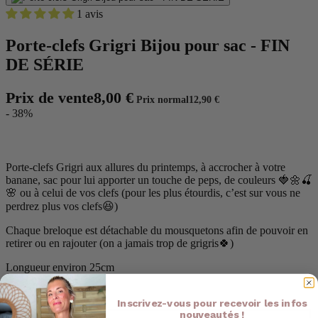
1 avis
Porte-clefs Grigri Bijou pour sac - FIN
DE SÉRIE
Prix de vente
8,00 €
Prix normal
12,90 €
- 38%
Porte-clefs Grigri aux allures du printemps, à accrocher à votre
banane, sac pour lui apporter un touche de peps, de couleurs 🍓🌼🍒
🌸
ou à celui de vos clefs (pour les plus étourdis, c’est sur vous ne
perdrez plus vos clefs😆)
Chaque breloque est détachable du mousquetons afin de pouvoir en
retirer ou en rajouter (on a jamais trop de grigris🍀)
Longueur environ 25cm
Inscrivez-vous pour recevoir les infos
nouveautés !