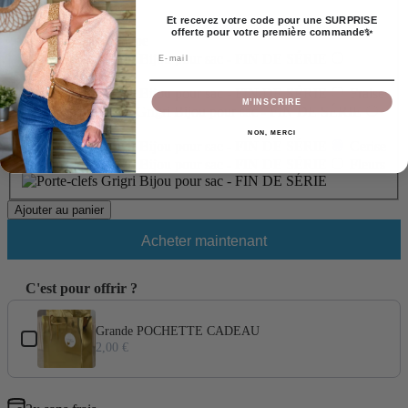
Couleur:
Et recevez votre code pour une SURPRISE
Cerise
offerte pour votre première commande✨
Tournesol / Taupe
Email
Tournesol / Rose
Fraise
M’INSCRIRE
/ Bleu
Fraise / Jaune
NON, MERCI
Cerise
Fleurs
Ajouter au panier
Acheter maintenant
C'est pour offrir ?
Use the Previous and Next buttons to navigate through product add-ons
Grande POCHETTE CADEAU
2,00 €