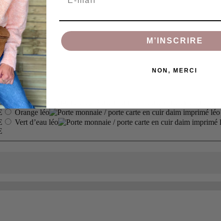
M’INSCRIRE
NON, MERCI
Argent léo
Orange léo
Vert d’eau léo
, or scroll horizontally to view more products.