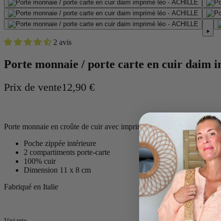
2 avis
Porte monnaie / porte carte en cuir daim
Prix de vente
12,90 €
Porte monnaie en croûte de cuir avec imprimé Léo irisé
Poche zippée intérieure
2 compartiments porte-carte
100% cuir
Dimension 11 x 8 cm
Fabriqué en Italie
Variante
Variante