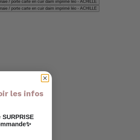
ir les infos
ne SURPRISE
 commande✨