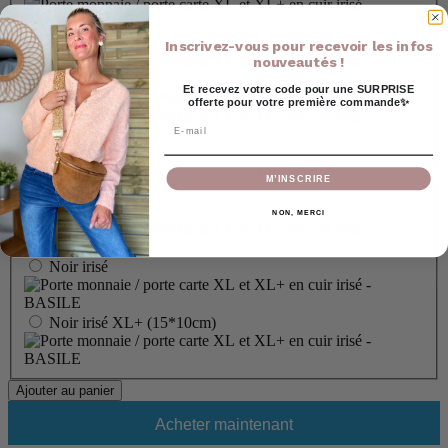
Fushia
Inscrivez-vous pour recevoir les infos
nouveautés !
Et recevez votre code pour une SURPRISE
Fuschia XL+ (15*10cm)
offerte pour votre première commande✨
Email
Orange
M’INSCRIRE
Marine
NON, MERCI
Noir irisé
Noir irisé XL+ (15*10cm)
Ajouter au panier
Acheter maintenant