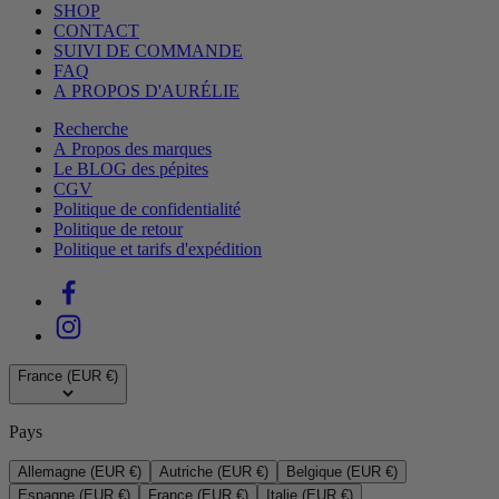
SHOP
CONTACT
SUIVI DE COMMANDE
FAQ
A PROPOS D'AURÉLIE
Recherche
A Propos des marques
Le BLOG des pépites
CGV
Politique de confidentialité
Politique de retour
Politique et tarifs d'expédition
France (EUR €)
Pays
Allemagne (EUR €)
Autriche (EUR €)
Belgique (EUR €)
Espagne (EUR €)
France (EUR €)
Italie (EUR €)