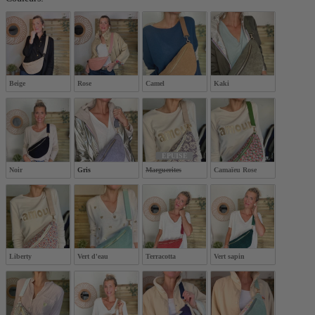
Beige
Rose
Camel
Kaki
ÉPUISÉ
Noir
Gris
Marguerites
Camaïeu Rose
Liberty
Vert d'eau
Terracotta
Vert sapin