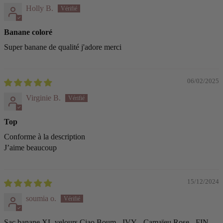
Holly B.
Banane coloré
Super banane de qualité j'adore merci
06/02/2025
Virginie B.
Top
Conforme à la description
J’aime beaucoup
15/12/2024
soumia o.
Sac banane XL velours Ciao Boum - IVY - Camaïeu Rose - FIN