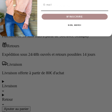
Email
Grande POCHETTE CADEAU
2,00 €
M’INSCRIRE
NON, MERCI
3x sans frais
Paiement en 3x sans frais à partir de 50€ avec Scalapay
Retours
Expédition sous 24/48h ouvrés et retours possibles 14 jours
Livraison
Livraison offerte à partir de 80€ d'achat
Livraison
Retour
Ajouter au panier