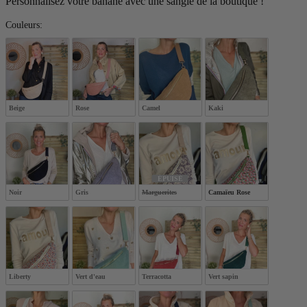
Personnalisez votre banane avec une sangle de la boutique !
Couleurs:
Couleurs:
Beige
Rose
Camel
Kaki
ÉPUISÉ
Noir
Gris
Marguerites
Camaïeu Rose
Liberty
Vert d'eau
Terracotta
Vert sapin