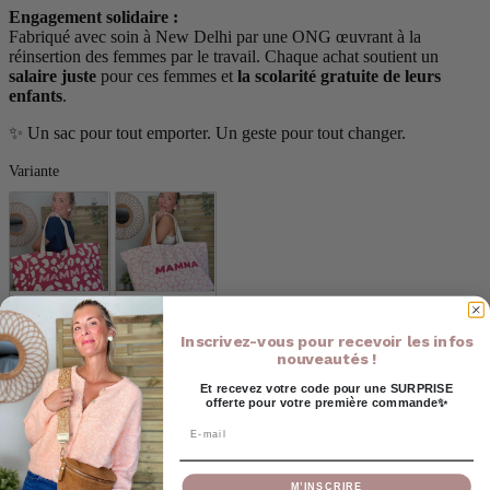
Engagement solidaire :
Fabriqué avec soin à New Delhi par une ONG œuvrant à la
réinsertion des femmes par le travail. Chaque achat soutient un
salaire juste
pour ces femmes et
la scolarité gratuite de leurs
enfants
.
✨ Un sac pour tout emporter. Un geste pour tout changer.
Variante
Variante
Léopard 
Fleurs
Inscrivez-vous pour recevoir les infos
Ajouter au panier
nouveautés !
Et recevez votre code pour une SURPRISE
offerte pour votre première commande✨
Email
C'est pour offrir ?
M’INSCRIRE