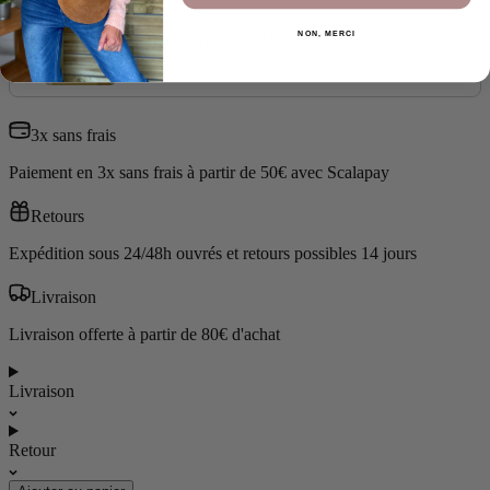
Use the Previous and Next buttons to navigate through product add-ons
NON, MERCI
Grande POCHETTE CADEAU
2,00 €
3x sans frais
Paiement en 3x sans frais à partir de 50€ avec Scalapay
Retours
Expédition sous 24/48h ouvrés et retours possibles 14 jours
Livraison
Livraison offerte à partir de 80€ d'achat
Livraison
Retour