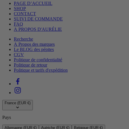
PAGE D’ACCUEIL
SHOP
CONTACT
SUIVI DE COMMANDE
FAQ
A PROPOS D'AURÉLIE
Recherche
A Propos des marques
Le BLOG des pépites
CGV
Politique de confidentialité
Politique de retour
Politique et tarifs d'expédition
France (EUR €)
Pays
Allemagne (EUR €)
Autriche (EUR €)
Belgique (EUR €)